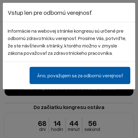
Registrácia
Vstup len pre odbornú verejnosť
Informácie na webovej stránke kongresu sú určené pre
II. Košický pneumologický a
odbornú zdravotnícku verejnosť. Prosíme Vás, potvrďte,
že ste návštevník stránky, ktorého možno v zmysle
torakochirurgický deň
zákona považovať za zdravotníckeho pracovníka.
Áno, považujem sa za odbornú verejnosť
15. 10. 2026
Kultúrno spoločenské centrum Južan, Košice
Do začiatku kongresu ostáva
68
14
44
56
dni
hodín
minút
sekúnd