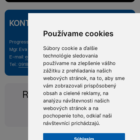
KONTAKT
Používame cookies
Progress CA, s.r.o., Krivá 23, 040 01 Košice
Súbory cookie a ďalšie
Mgr. Eva Cibuľová
technológie sledovania
E-mail:
eva.cibulova@progress.eu.sk
používame na zlepšenie vášho
Tel.:
0918 435 547
zážitku z prehliadania našich
webových stránok, na to, aby sme
vám zobrazovali prispôsobený
Registrácia na kongres
obsah a cielené reklamy, na
analýzu návštevnosti našich
webových stránok a na
Registrácia
pochopenie toho, odkiaľ naši
návštevníci prichádzajú.
Súhlasím